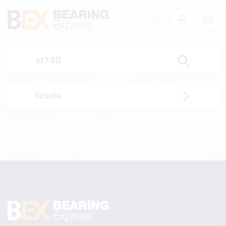
Szűrők